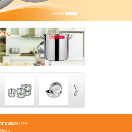
P备05026123号
鹰厝桥A座