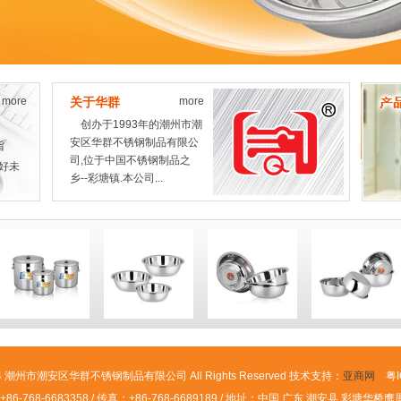
more
关于华群
more
创办于1993年的潮州市潮
安区华群不锈钢制品有限公
旨
司,位于中国不锈钢制品之
好未
乡--彩塘镇.本公司...
 2014 潮州市潮安区华群不锈钢制品有限公司 All Rights Reserved 技术支持：
亚商网
粤IC
86-768-6683358 / 传真：+86-768-6689189 / 地址：中国 广东 潮安县 彩塘华桥